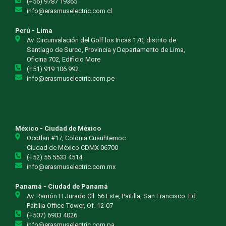
(+56) 9787 19365
info@erasmuselectric.com.cl
Perú - Lima
Av. Circunvalación del Golf los Incas 170, distrito de
Santiago de Surco, Provincia y Departamento de Lima,
Oficina 702, Edificio More
(+51) 919 106 992
info@erasmuselectric.com.pe
México - Ciudad de México
Ocotlan #17, Colonia Cuauhtemoc
Ciudad de México CDMX 06700
(+52) 55 5533 4514
info@erasmuselectric.com.mx
Panamá - Ciudad de Panamá
Av. Ramón H.Jurado Cll. 56 Este, Paitilla, San Francisco. Ed.
Paitilla Office Tower, Of. 12-07
(+507) 6903 4026
info@erasmuselectric.com.pa