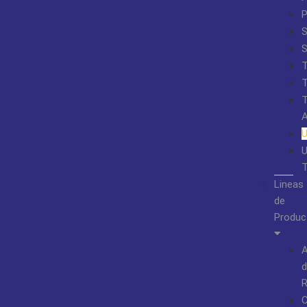
S
Lineas
de
Produc
A
d
R