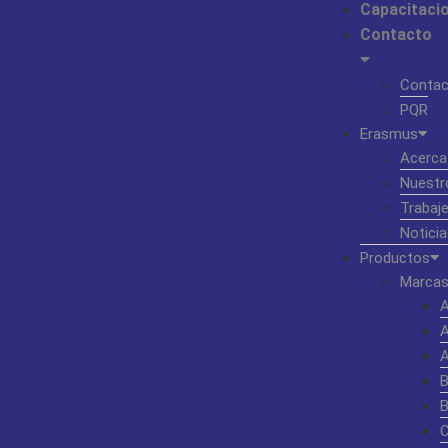
Capacitaci
Contacto
Contac
PQR
Erasmus
Acerca
Nuestr
Trabaj
Noticia
Productos
Marcas