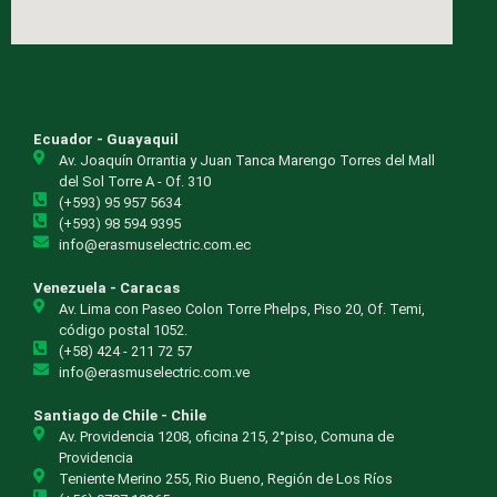
Ecuador - Guayaquil
Av. Joaquín Orrantia y Juan Tanca Marengo Torres del Mall
del Sol Torre A - Of. 310
(+593) 95 957 5634
(+593) 98 594 9395
info@erasmuselectric.com.ec
Venezuela - Caracas
Av. Lima con Paseo Colon Torre Phelps, Piso 20, Of. Temi,
código postal 1052.
(+58) 424 - 211 72 57
info@erasmuselectric.com.ve
Santiago de Chile - Chile
Av. Providencia 1208, oficina 215, 2°piso, Comuna de
Providencia
Teniente Merino 255, Rio Bueno, Región de Los Ríos