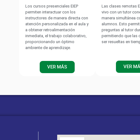
Los cursos presenciales EIEP
Las clases remotas E
permiten interactuar con los
vivo con un tutor co
instructores de manera directa con
manera simultánea c
atención personalizada en el aula y
alumnos. Esto permit
ENDER
a obtener retroalimentación
preguntas al tutor du
inmediata, el trabajo colaborativo,
permitiendo que las
proporcionando un óptimo
ser resueltas en tiem
ambiente de aprendizaje.
 Web: www.bender-latinamerica.com
Vigilancia de Ais
Serie ISO (ISO685.., I
VER M
VER MÁS
Vigilantes de aislamiento para c
componentes conectados directa
Instalaciones SAI, redes de bater
Serie 
IR425)
Vigilantes 
(Plantas Ge
Serie IR (IR470LY
Vigilantes de aislamiento para ci