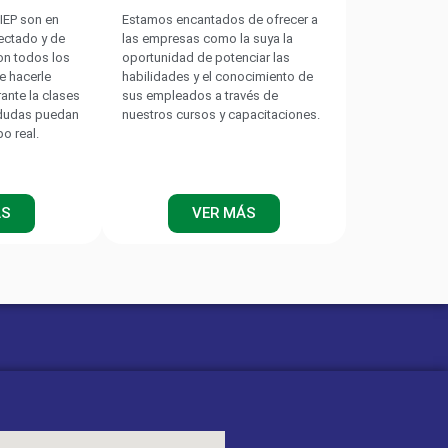
IEP son en
Estamos encantados de ofrecer a
nectado y de
las empresas como la suya la
on todos los
oportunidad de potenciar las
e hacerle
habilidades y el conocimiento de
rante la clases
sus empleados a través de
 dudas puedan
nuestros cursos y capacitaciones.
po real.
lamiento ISOMETER
SO685-..-B, ISO685-..-):
ÁS
VER MÁS
ircuitos de corrientes principales en sistemas IT, con
mente a convertidores de corriente, rectificadores.
ías.
IR (IR420-D4, IR125Y-4,
:
de aislamiento para circuitos de control en sistemas IT
neradoras, Subestaciones, Generadores Móviles).
, IR470LY2-4061):
rcuitos de corriente principal en sistemas IT, (Motores,