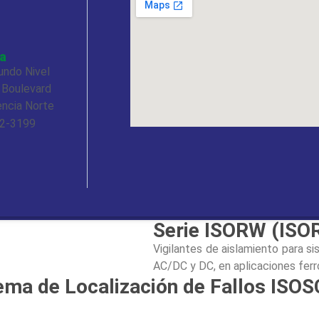
Bombas) – sin rectificadores co
Serie ISOPV (ISOP
Vigilantes de aislamiento para
a
aislados IT, para instalacion
undo Nivel
instalaciones solares con ondul
 Boulevard
con oscilaciones de tensión alt
encia Norte
Sistema AC hasta 793V ó 690V. 
72-3199
Serie IRDH (IRDH
Vigilantes de aislamiento en siste
media tensión AC/DC, con comp
rectificadores de corriente, c
regulados a tiristores, etc.
Serie ISORW (IS
Vigilantes de aislamiento para si
AC/DC y DC, en aplicaciones ferro
ema de Localización de Fallos ISO