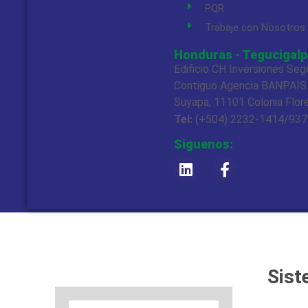
PQR
Trabaje con Nosotros
Honduras - Tegucigalp
Edificio CH Inversiones Seg
Contiguo Agencia BANPAIS
Suyapa, 11101 Colonia Flor
Tel:
(+504) 2232-1414/93
Siguenos:
Sist