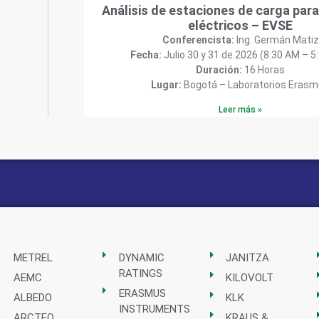
Análisis de estaciones de carga para
eléctricos – EVSE
Conferencista:
Ing. Germán Matiz
Fecha:
Julio 30 y 31 de 2026 (8:30 AM – 5
Duración:
16 Horas
Lugar:
Bogotá – Laboratorios Eras
Leer más »
METREL
DYNAMIC
JANITZA
RATINGS
AEMC
KILOVOLT
ERASMUS
ALBEDO
KLK
INSTRUMENTS
ARCTEQ
KRAUS &