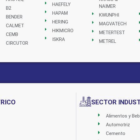
HAEFELY
NAIMER
B2
HAPAM
KWUNPHI
BENDER
HERING
MAGVATECH
CALMET
HIKMICRO
METERTEST
CEMB
ISKRA
METREL
CIRCUTOR
Implementado por:
TRICO
SECTOR INDUST
Alimentos y Beb
Automotriz
Cemento