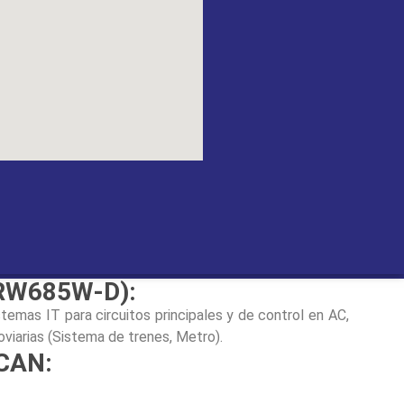
nectados directamente.
V, ISOPV425):
 suministros de corriente AC, AC/DC y DC en sistemas
es solares con grandes capacidades hasta 2000 µf,
adores conectados directamente, instalaciones solares
as pero lentas, instalaciones con fuentes conmutadas.
Sistemas DC hasta 1100V ó 1000V.
275BM-7):
mas aislados IT, para circuitos de corriente principal en
onentes de corriente conectados directamente como
onvertidores, accionamientos de corriente continua
ORW685W-D):
stemas IT para circuitos principales y de control en AC,
viarias (Sistema de trenes, Metro).
SCAN: