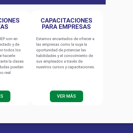
CIONES
CAPACITACIONES
TAS
PARA EMPRESAS
IEP son en
Estamos encantados de ofrecer a
nectado y de
las empresas como la suya la
on todos los
oportunidad de potenciar las
e hacerle
habilidades y el conocimiento de
rante la clases
sus empleados a través de
 dudas puedan
nuestros cursos y capacitaciones.
po real.
IA
 analizador trifásico de calidad de energía que tiene
́cil de leer que le permite al usuario detectar los
ÁS
VER MÁS
rmas de onda y los transitorios con una frecuencia de
ras / segundo, solo con conectar el dispositivo. El
solo para registrar a largo plazo, sino también para
a energía en los sistemas de distribución trifásicos y
botones de ajuste rápido (Quick Set) hacen que el