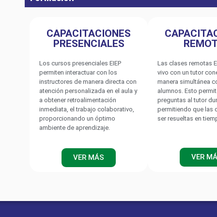
CAPACITACIONES
CAPACITA
PRESENCIALES
REMO
Los cursos presenciales EIEP
Las clases remotas E
permiten interactuar con los
vivo con un tutor co
instructores de manera directa con
manera simultánea c
atención personalizada en el aula y
alumnos. Esto permit
a obtener retroalimentación
preguntas al tutor du
inmediata, el trabajo colaborativo,
permitiendo que las
proporcionando un óptimo
ser resueltas en tiem
IZADORES DE CALIDAD DE ENERG
zadores de Redes
MI 2893
ambiente de aprendizaje.
El MI 2893 Power Master XT es un
una pantalla a color grande fa
VER M
VER MÁS
armónicos, los fasores, las fo
muestreo de 1 millón de muest
instrumento está diseñado no 
resolver problemas de calidad de l
monofásicos. Los prácticos 