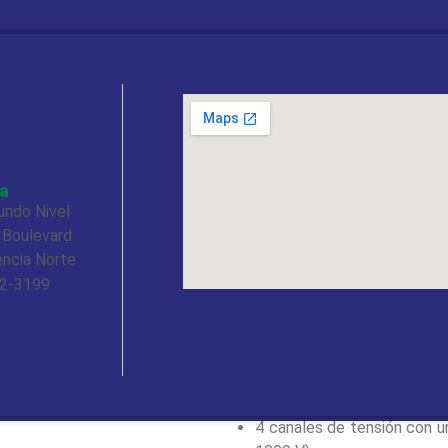
instrumento sea más amigable par
los datos más rápida para res
para PC PowerView3 permite anal
directa y remota de la tarjeta 
crear automáticamente informes 
MI 2892
El MI 2892 Power Master es un a
gráfico y a color de grandes dime
a
armónicos, anomalías de las for
undo Nivel
conectar el dispositivo. El equi
 Boulevard
duración además de para la det
encia Norte
trifásicas. Al avanzado software
72-3199
registrados, una lectura direct
datos grabados durante largo
informes profesionales.
Ventajas y características:
4 canales de tensión con u