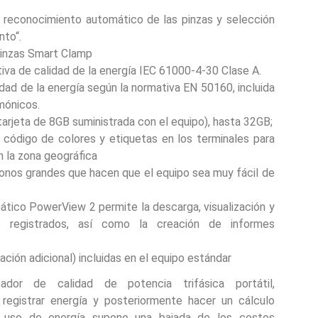
n reconocimiento automático de las pinzas y selección
nto“.
inzas Smart Clamp
iva de calidad de la energía IEC 61000-4-30 Clase A.
idad de la energía según la normativa EN 50160, incluida
rmónicos.
arjeta de 8GB suministrada con el equipo), hasta 32GB;
 código de colores y etiquetas en los terminales para
n la zona geográfica
iconos grandes que hacen que el equipo sea muy fácil de
ático PowerView 2 permite la descarga, visualización y
s registrados, así como la creación de informes
tación adicional) incluidas en el equipo estándar
dor de calidad de potencia trifásica portátil,
registrar energía y posteriormente hacer un cálculo
el uso de energía supone una bajada de los costes