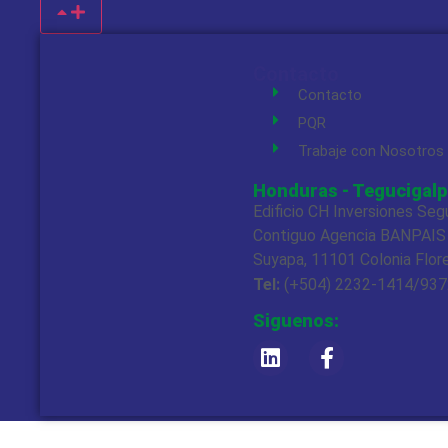
Contacto
Contacto
PQR
Trabaje con Nosotros
Honduras - Tegucigalp
Edificio CH Inversiones Seg
Contiguo Agencia BANPAIS
Suyapa, 11101 Colonia Flor
Tel:
(+504) 2232-1414/93
Siguenos: