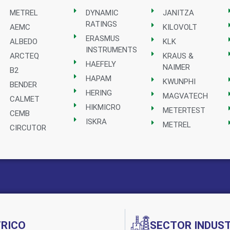
METREL
DYNAMIC
JANITZA
RATINGS
AEMC
KILOVOLT
ERASMUS
ALBEDO
KLK
INSTRUMENTS
ARCTEQ
KRAUS &
HAEFELY
NAIMER
B2
HAPAM
KWUNPHI
BENDER
HERING
MAGVATECH
CALMET
HIKMICRO
METERTEST
CEMB
ISKRA
METREL
CIRCUTOR
Implementado por:
TRICO
SECTOR INDUST