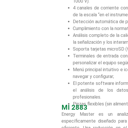
1000 V).
4 canales de corriente co
de la escala “en el instrume
Detección automática de p
Cumplimiento con la normat
Análisis completo de la cal
la señalización y los intera
Soporta tarjetas microSD (t
Terminales de entrada con
personalizar el equipo segú
Menú principal intuitivo e 
navegar y configurar;
El potente software inform
el análisis de los dato
profesionales.
Pinzas flexibles (sin alimen
MI 2883
Energy Master es un analiza
específicamente diseñado para 
eficiente. Una reducción en 