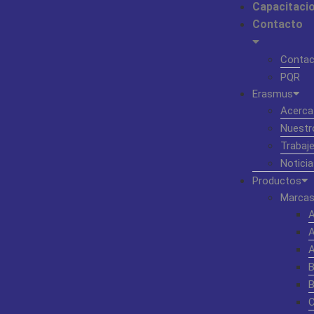
Capacitaci
Contacto
Contac
PQR
Erasmus
Acerca
Nuestr
Trabaj
Noticia
Productos
Marcas