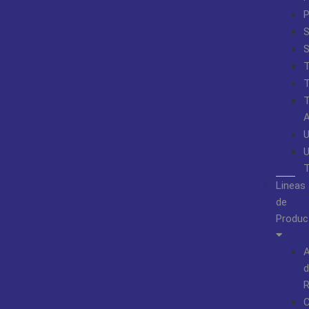
S
Lineas
de
Produc
A
d
R