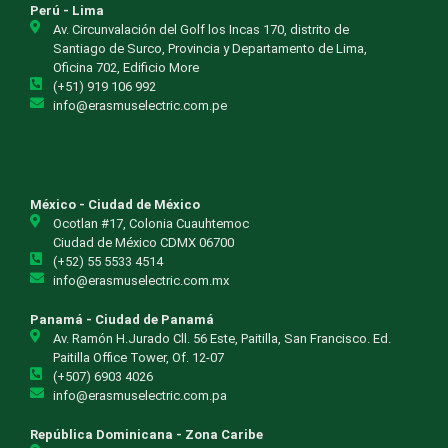
Perú - Lima
Av. Circunvalación del Golf los Incas 170, distrito de
Santiago de Surco, Provincia y Departamento de Lima,
Oficina 702, Edificio More
(+51) 919 106 992
info@erasmuselectric.com.pe
México - Ciudad de México
Ocotlan #17, Colonia Cuauhtemoc
Ciudad de México CDMX 06700
(+52) 55 5533 4514
info@erasmuselectric.com.mx
Panamá - Ciudad de Panamá
Av. Ramón H.Jurado Cll. 56 Este, Paitilla, San Francisco. Ed.
Paitilla Office Tower, Of. 12-07
(+507) 6903 4026
info@erasmuselectric.com.pa
República Dominicana - Zona Caribe