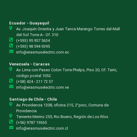
Ecuador - Guayaquil
Av. Joaquín Orrantia y Juan Tanca Marengo Torres del Mall
del Sol Torre A - Of. 310
(+593) 95 957 5634
(+593) 98 594 9395
info@erasmuselectric.com.ec
Venezuela - Caracas
Av. Lima con Paseo Colon Torre Phelps, Piso 20, Of. Temi,
código postal 1052.
(+58) 424 - 211 72 57
info@erasmuselectric.com.ve
Santiago de Chile - Chile
Av. Providencia 1208, oficina 215, 2°piso, Comuna de
Providencia
Teniente Merino 255, Rio Bueno, Región de Los Ríos
(+56) 9787 19365
info@erasmuselectric.com.cl