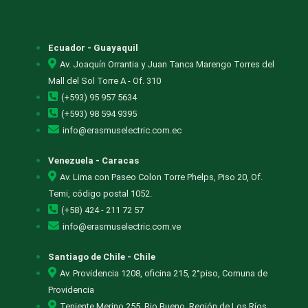
Ecuador - Guayaquil
Av. Joaquín Orrantia y Juan Tanca Marengo Torres del
Mall del Sol Torre A - Of. 310
(+593) 95 957 5634
(+593) 98 594 9395
info@erasmuselectric.com.ec
Venezuela - Caracas
Av. Lima con Paseo Colon Torre Phelps, Piso 20, Of.
Temi, código postal 1052.
(+58) 424 - 211 72 57
info@erasmuselectric.com.ve
Santiago de Chile - Chile
Av. Providencia 1208, oficina 215, 2°piso, Comuna de
Providencia
Teniente Merino 255, Rio Bueno, Región de Los Ríos