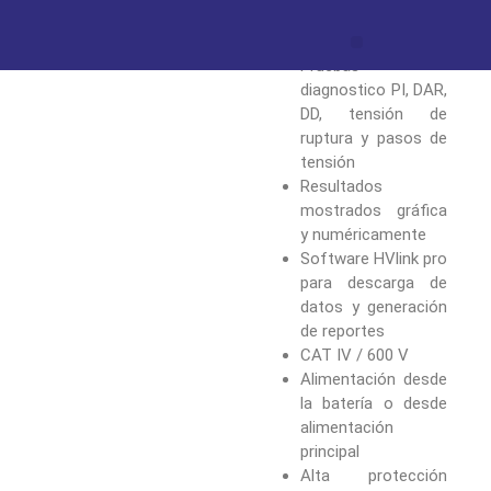
una vez culminada
la prueba
Pruebas
diagnostico PI, DAR,
DD, tensión de
ruptura y pasos de
tensión
Resultados
mostrados gráfica
y numéricamente
Software HVlink pro
para descarga de
datos y generación
de reportes
CAT IV / 600 V
Alimentación desde
la batería o desde
alimentación
principal
Alta protección