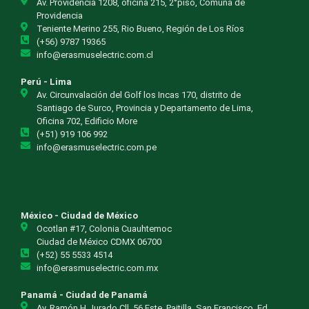
Av. Providencia 1208, oficina 215, 2°piso, Comuna de
Providencia
Teniente Merino 255, Rio Bueno, Región de Los Ríos
(+56) 9787 19365
info@erasmuselectric.com.cl
Perú - Lima
Av. Circunvalación del Golf los Incas 170, distrito de
Santiago de Surco, Provincia y Departamento de Lima,
Oficina 702, Edificio More
(+51) 919 106 992
info@erasmuselectric.com.pe
México - Ciudad de México
Ocotlan #17, Colonia Cuauhtemoc
Ciudad de México CDMX 06700
(+52) 55 5533 4514
info@erasmuselectric.com.mx
Panamá - Ciudad de Panamá
Av. Ramón H.Jurado Cll. 56 Este, Paitilla, San Francisco. Ed.