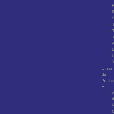
S
Lineas
de
Produc
A
d
R