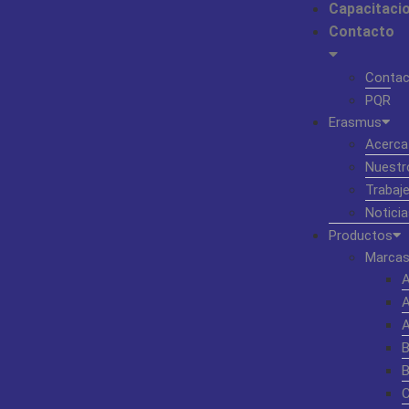
Capacitaci
Contacto
Contac
PQR
Erasmus
Acerca
Nuestr
Trabaj
Noticia
Productos
Marcas