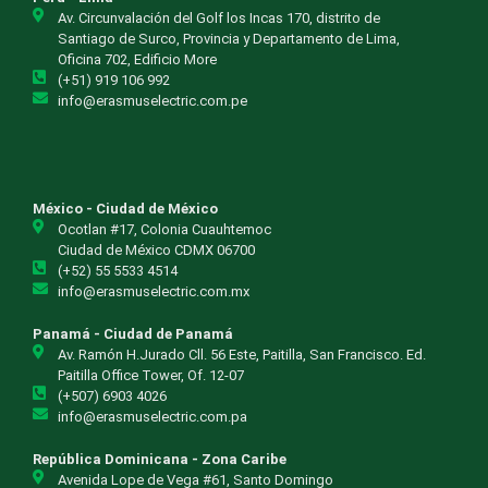
Av. Circunvalación del Golf los Incas 170, distrito de
Santiago de Surco, Provincia y Departamento de Lima,
Oficina 702, Edificio More
(+51) 919 106 992
info@erasmuselectric.com.pe
México - Ciudad de México
Ocotlan #17, Colonia Cuauhtemoc
Ciudad de México CDMX 06700
(+52) 55 5533 4514
info@erasmuselectric.com.mx
Panamá - Ciudad de Panamá
Av. Ramón H.Jurado Cll. 56 Este, Paitilla, San Francisco. Ed.
Paitilla Office Tower, Of. 12-07
(+507) 6903 4026
info@erasmuselectric.com.pa
República Dominicana - Zona Caribe
Avenida Lope de Vega #61, Santo Domingo