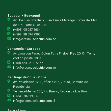
Ecuador - Guayaquil
Av. Joaquín Orrantia y Juan Tanca Marengo Torres del Mall
del Sol Torre A - Of. 310
(+593) 95 957 5634
(+593) 98 594 9395
info@erasmuselectric.com.ec
Venezuela - Caracas
Av. Lima con Paseo Colon Torre Phelps, Piso 20, Of. Temi,
código postal 1052.
(+58) 424 - 211 72 57
info@erasmuselectric.com.ve
Santiago de Chile - Chile
Av. Providencia 1208, oficina 215, 2°piso, Comuna de
Providencia
Teniente Merino 255, Rio Bueno, Región de Los Ríos
(+56) 9787 19365
info@erasmuselectric.com.cl
Perú - Lima