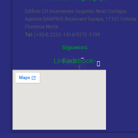
Edificio CH Inversiones Segundo Nivel Contiguo
Agencia BANPAIS Boulevard Suyapa, 11101 Colonia
Florencia Norte
Tel:
(+504) 2232-1414/9372-3199
Siguenos:
Linkedin
Facebook-
f