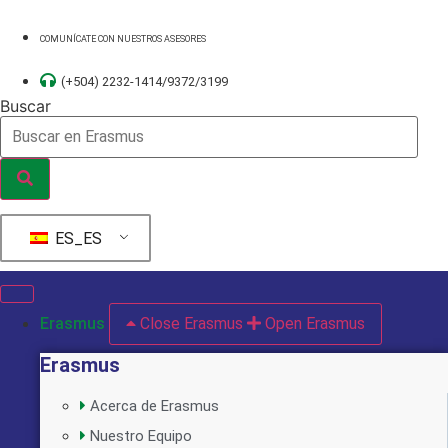
Ir
al
COMUNÍCATE CON NUESTROS ASESORES
contenido
(+504) 2232-1414/9372/3199
Buscar
ES_ES
Erasmus
Close Erasmus
Open Erasmus
Erasmus
Acerca de Erasmus
Nuestro Equipo