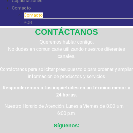
Capacitaciones
Contacto
Contacto
PQR
CONTÁCTANOS
Queremos hablar contigo.
No dudes en comunicarte utilizando nuestros diferentes
canales.
Contáctanos para solicitar presupuesto o para ordenar y ampliar
información de productos y servicios
Responderemos a tus inquietudes en un término menor a
24 horas.
Nuestro Horario de Atención: Lunes a Viernes de 8:00 a.m. –
6:00 p.m.
Síguenos: