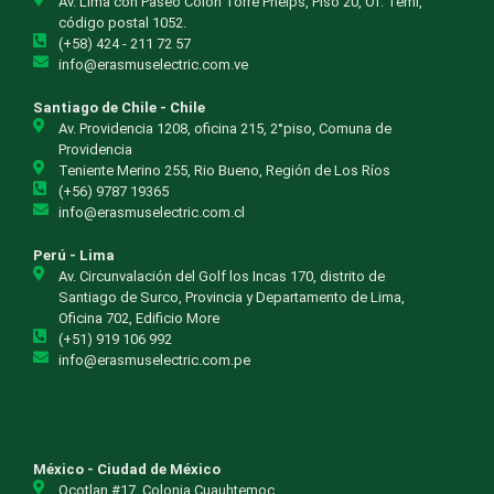
Av. Lima con Paseo Colon Torre Phelps, Piso 20, Of. Temi,
código postal 1052.
(+58) 424 - 211 72 57
info@erasmuselectric.com.ve
Santiago de Chile - Chile
Av. Providencia 1208, oficina 215, 2°piso, Comuna de
Providencia
Teniente Merino 255, Rio Bueno, Región de Los Ríos
(+56) 9787 19365
info@erasmuselectric.com.cl
Perú - Lima
Av. Circunvalación del Golf los Incas 170, distrito de
Santiago de Surco, Provincia y Departamento de Lima,
Oficina 702, Edificio More
(+51) 919 106 992
info@erasmuselectric.com.pe
México - Ciudad de México
Ocotlan #17, Colonia Cuauhtemoc