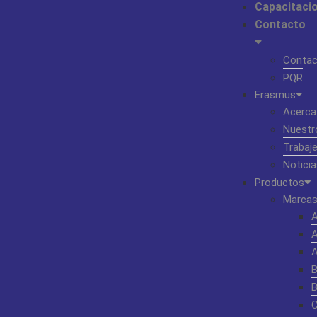
Capacitaci
Contacto
Contac
PQR
Erasmus
Acerca
Nuestr
Trabaj
Noticia
Productos
Marcas