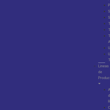
S
Lineas
de
Produc
A
d
R