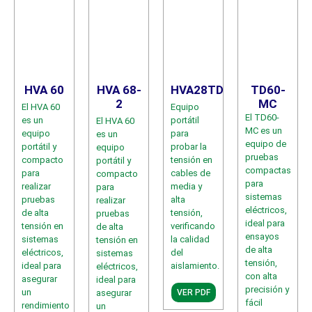
HVA 60
HVA 68-
HVA28TD
TD60-
2
MC
El HVA 60
Equipo
El TD60-
es un
portátil
El HVA 60
MC es un
equipo
para
es un
equipo de
portátil y
probar la
equipo
pruebas
compacto
tensión en
portátil y
compactas
para
cables de
compacto
para
realizar
media y
para
sistemas
pruebas
alta
realizar
eléctricos,
de alta
tensión,
pruebas
ideal para
tensión en
verificando
de alta
ensayos
sistemas
la calidad
tensión en
de alta
eléctricos,
del
sistemas
tensión,
ideal para
aislamiento.
eléctricos,
con alta
asegurar
ideal para
precisión y
un
VER PDF
asegurar
fácil
rendimiento
un