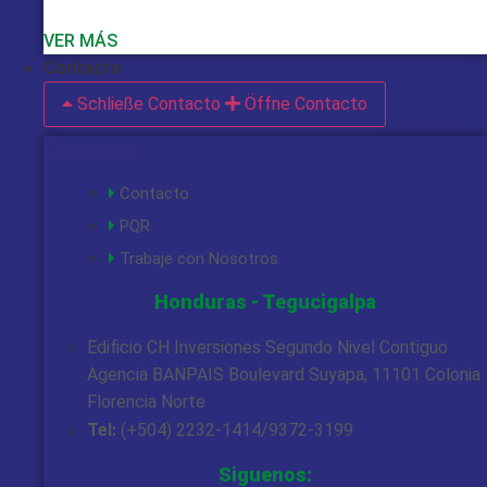
VER MÁS
Contacto
Schließe Contacto
Öffne Contacto
Contacto
Contacto
PQR
Trabaje con Nosotros
Honduras - Tegucigalpa
Edificio CH Inversiones Segundo Nivel Contiguo
Agencia BANPAIS Boulevard Suyapa, 11101 Colonia
Florencia Norte
Tel:
(+504) 2232-1414/9372-3199
Siguenos: