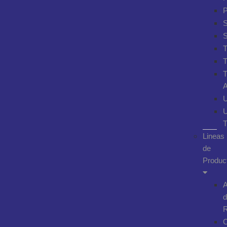
Lineas
de
Produc
A
d