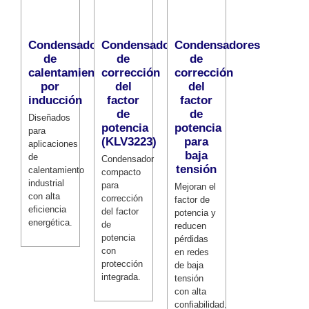
Condensadores
Condensadores
Condensadores
de
de
de
calentamiento
corrección
corrección
por
del
del
inducción
factor
factor
de
de
Diseñados
potencia
potencia
para
(KLV3223)
para
aplicaciones
baja
de
Condensador
tensión
calentamiento
compacto
industrial
para
Mejoran el
con alta
corrección
factor de
eficiencia
del factor
potencia y
energética.
de
reducen
potencia
pérdidas
con
en redes
protección
de baja
integrada.
tensión
con alta
confiabilidad.