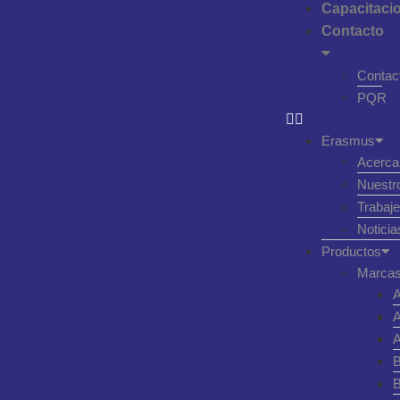
Capacitaci
Contacto
Contac
PQR
Erasmus
Acerca
Nuestr
Trabaj
Noticia
Productos
Marcas