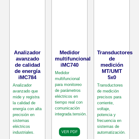
Analizador
Medidor
Transductores
avanzado
multifuncional
de
de calidad
iMC740
medición
de energía
MT/UMT
Medidor
iMC784
5x0
multifuncional
para monitoreo
Analizador
Transductores
de parámetros
avanzado que
de medición
eléctricos en
mide y registra
precisos para
tiempo real con
la calidad de
corriente,
comunicación
energía con alta
voltaje,
integrada.tensión.
precisión en
potencia y
sistemas
frecuencia en
eléctricos
sistemas de
VER PDF
industriales.
automatización.