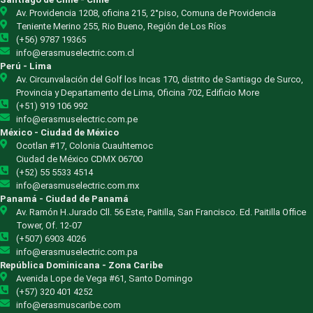
Av. Providencia 1208, oficina 215, 2°piso, Comuna de Providencia
Teniente Merino 255, Rio Bueno, Región de Los Ríos
(+56) 9787 19365
info@erasmuselectric.com.cl
Perú - Lima
Av. Circunvalación del Golf los Incas 170, distrito de Santiago de Surco,
Provincia y Departamento de Lima, Oficina 702, Edificio More
(+51) 919 106 992
info@erasmuselectric.com.pe
México - Ciudad de México
Ocotlan #17, Colonia Cuauhtemoc
Ciudad de México CDMX 06700
(+52) 55 5533 4514
info@erasmuselectric.com.mx
Panamá - Ciudad de Panamá
Av. Ramón H.Jurado Cll. 56 Este, Paitilla, San Francisco. Ed. Paitilla Office
Tower, Of. 12-07
(+507) 6903 4026
info@erasmuselectric.com.pa
República Dominicana - Zona Caribe
Avenida Lope de Vega #61, Santo Domingo
(+57) 320 401 4252
info@erasmuscaribe.com