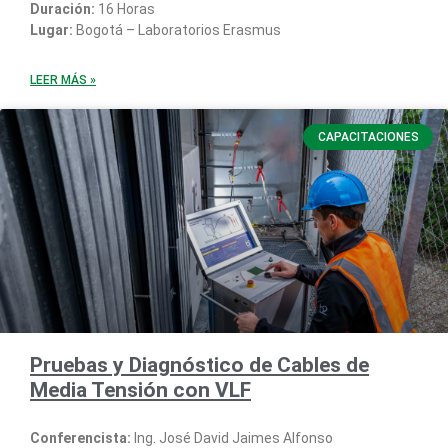
Duración:
16 Horas
Lugar:
Bogotá – Laboratorios Erasmus
LEER MÁS »
CAPACITACIONES
Pruebas y Diagnóstico de Cables de
Media Tensión con VLF
Conferencista:
Ing. José David Jaimes Alfonso