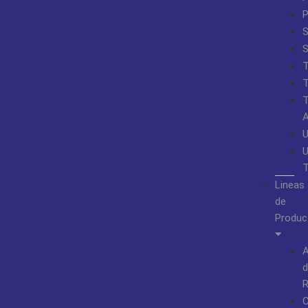
S
Lineas
de
Produc
A
d
R