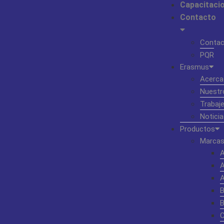
Capacitaci
Contacto
Contac
PQR
Erasmus
Acerca
Nuestr
Trabaj
Noticia
Productos
Marcas