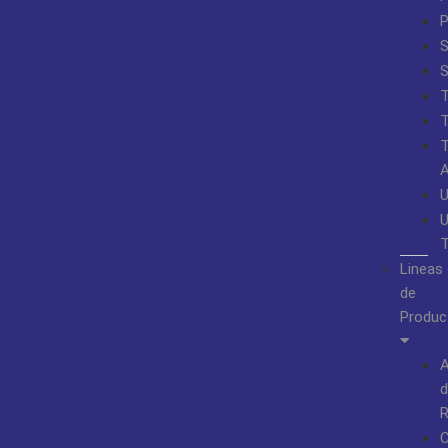
S
Lineas
de
Produc
A
d
R