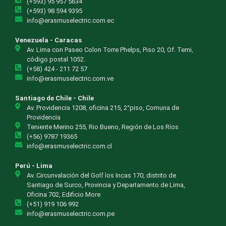
(+593) 95 957 5634
(+593) 98 594 9395
info@erasmuselectric.com.ec
Venezuela - Caracas
Av. Lima con Paseo Colon Torre Phelps, Piso 20, Of. Temi,
código postal 1052.
(+58) 424 - 211 72 57
info@erasmuselectric.com.ve
Santiago de Chile - Chile
Av. Providencia 1208, oficina 215, 2°piso, Comuna de
Providencia
Teniente Merino 255, Rio Bueno, Región de Los Ríos
(+56) 9787 19365
info@erasmuselectric.com.cl
Perú - Lima
Av. Circunvalación del Golf los Incas 170, distrito de
Santiago de Surco, Provincia y Departamento de Lima,
Oficina 702, Edificio More
(+51) 919 106 992
info@erasmuselectric.com.pe