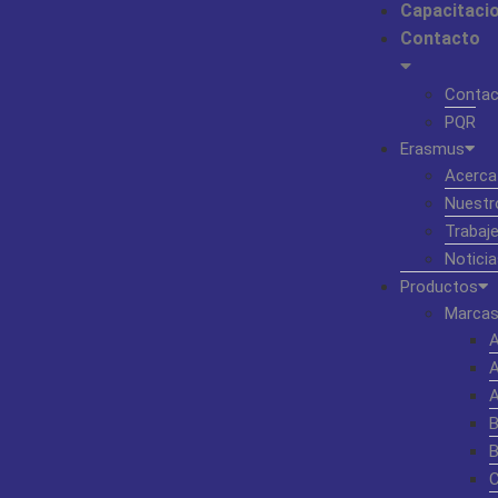
Capacitaci
Contacto
Contac
PQR
Erasmus
Acerca
Nuestr
Trabaj
Noticia
Productos
Marcas