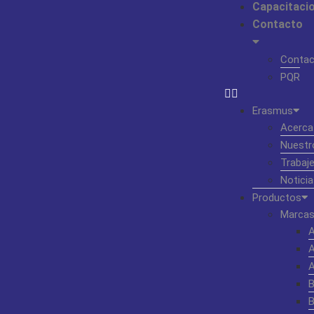
Capacitaci
Contacto
Contac
PQR
Erasmus
Acerca
Nuestr
Trabaj
Noticia
Productos
Marcas