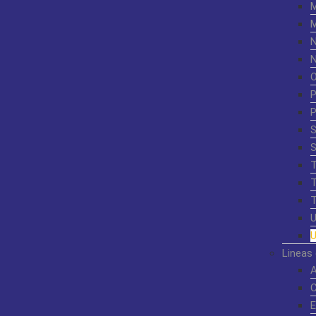
M
N
P
S
Lineas
A
C
E