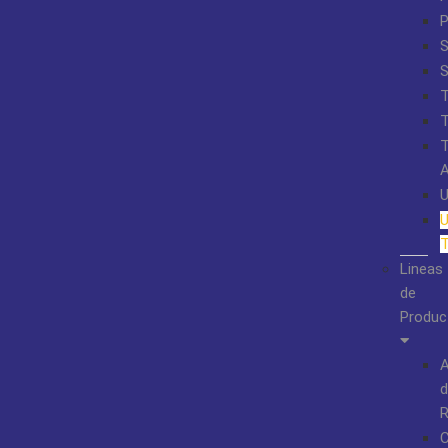
S
Lineas
de
Produc
A
d
R