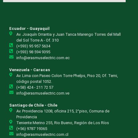
Ecuador - Guayaquil
Av. Joaquín Orrantia y Juan Tanca Marengo Torres del Mall
del Sol Torre A - Of. 310
(+593) 95 957 5634
(+593) 98 594 9395
info@erasmuselectric.com.ec
Venezuela - Caracas
Av. Lima con Paseo Colon Torre Phelps, Piso 20, Of. Temi,
código postal 1052.
(+58) 424 - 211 72 57
info@erasmuselectric.com.ve
Santiago de Chile - Chile
Av. Providencia 1208, oficina 215, 2°piso, Comuna de
Providencia
Teniente Merino 255, Rio Bueno, Región de Los Ríos
(+56) 9787 19365
info@erasmuselectric.com.cl