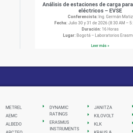
Análisis de estaciones de carga para
eléctricos – EVSE
Conferencista:
Ing. Germán Matiz
Fecha:
Julio 30 y 31 de 2026 (8:30 AM – 5
Duración:
16 Horas
Lugar:
Bogotá – Laboratorios Eras
Leer más »
METREL
DYNAMIC
JANITZA
RATINGS
AEMC
KILOVOLT
ERASMUS
ALBEDO
KLK
INSTRUMENTS
ARCTEQ
KRAUS &