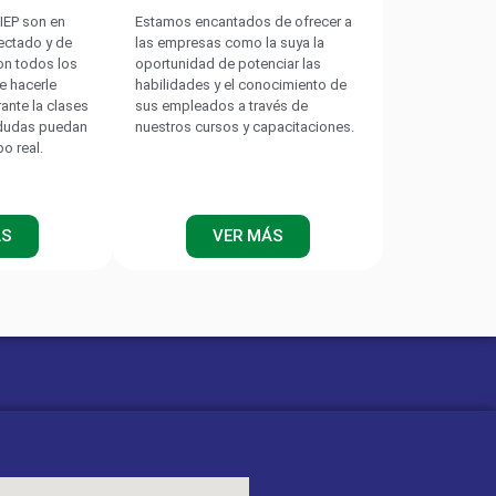
IEP son en
Estamos encantados de ofrecer a
nectado y de
las empresas como la suya la
on todos los
oportunidad de potenciar las
e hacerle
habilidades y el conocimiento de
rante la clases
sus empleados a través de
 dudas puedan
nuestros cursos y capacitaciones.
po real.
ÁS
VER MÁS