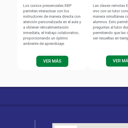
Los cursos presenciales EIEP
Las clases remotas E
permiten interactuar con los
vivo con un tutor co
instructores de manera directa con
manera simultánea c
atención personalizada en el aula y
alumnos. Esto permit
a obtener retroalimentación
preguntas al tutor du
inmediata, el trabajo colaborativo,
permitiendo que las
proporcionando un óptimo
ser resueltas en tiem
ambiente de aprendizaje.
VER M
VER MÁS