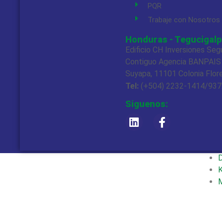
PQR
Trabaje con Nosotros
Honduras - Tegucigalp
Edificio CH Inversiones Seg
Contiguo Agencia BANPAIS
Suyapa, 11101 Colonia Flor
Tel:
(+504) 2232-1414/93
Siguenos:
Ofrece
A
A
D
K