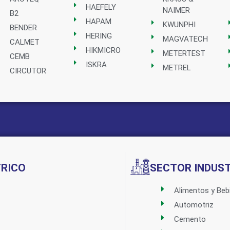
HAEFELY
NAIMER
B2
HAPAM
KWUNPHI
BENDER
HERING
MAGVATECH
CALMET
HIKMICRO
METERTEST
CEMB
ISKRA
METREL
CIRCUTOR
Implementado por:
TRICO
SECTOR INDUST
Alimentos y Beb
Automotriz
Cemento