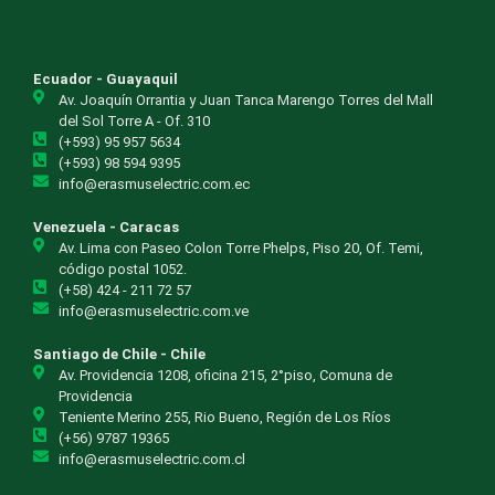
Ecuador - Guayaquil
Av. Joaquín Orrantia y Juan Tanca Marengo Torres del Mall
del Sol Torre A - Of. 310
(+593) 95 957 5634
(+593) 98 594 9395
info@erasmuselectric.com.ec
Venezuela - Caracas
Av. Lima con Paseo Colon Torre Phelps, Piso 20, Of. Temi,
código postal 1052.
(+58) 424 - 211 72 57
info@erasmuselectric.com.ve
Santiago de Chile - Chile
Av. Providencia 1208, oficina 215, 2°piso, Comuna de
Providencia
Teniente Merino 255, Rio Bueno, Región de Los Ríos
(+56) 9787 19365
info@erasmuselectric.com.cl