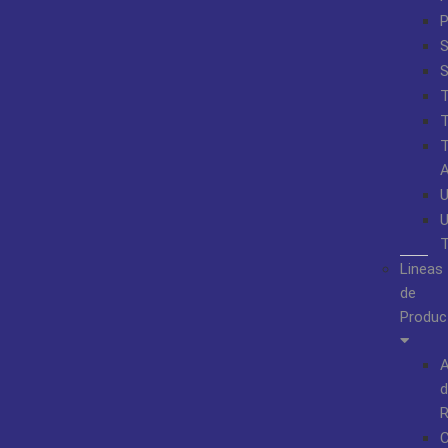
S
Lineas
de
Produc
A
d
R