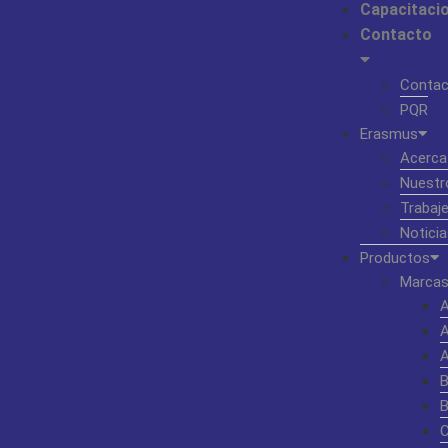
Capacitaci
Contacto
Contac
PQR
Erasmus
Acerca
Nuestr
Trabaj
Noticia
Productos
Marcas