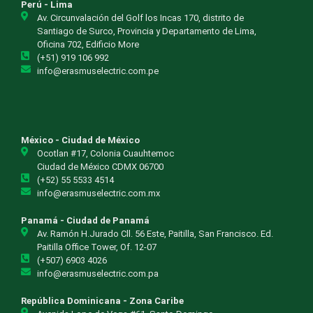
Perú - Lima
Av. Circunvalación del Golf los Incas 170, distrito de
Santiago de Surco, Provincia y Departamento de Lima,
Oficina 702, Edificio More
(+51) 919 106 992
info@erasmuselectric.com.pe
México - Ciudad de México
Ocotlan #17, Colonia Cuauhtemoc
Ciudad de México CDMX 06700
(+52) 55 5533 4514
info@erasmuselectric.com.mx
Panamá - Ciudad de Panamá
Av. Ramón H.Jurado Cll. 56 Este, Paitilla, San Francisco. Ed.
Paitilla Office Tower, Of. 12-07
(+507) 6903 4026
info@erasmuselectric.com.pa
República Dominicana - Zona Caribe