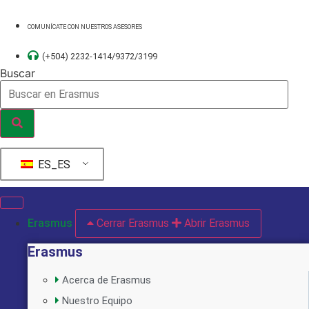
Ir
al
COMUNÍCATE CON NUESTROS ASESORES
contenido
(+504) 2232-1414/9372/3199
Buscar
ES_ES
Erasmus
Cerrar Erasmus
Abrir Erasmus
Erasmus
Acerca de Erasmus
Nuestro Equipo