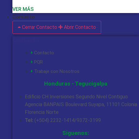
VER MÁS
Contacto
Cerrar Contacto
Abrir Contacto
Contacto
Contacto
PQR
Trabaje con Nosotros
Honduras - Tegucigalpa
Edificio CH Inversiones Segundo Nivel Contiguo
Agencia BANPAIS Boulevard Suyapa, 11101 Colonia
Florencia Norte
Tel:
(+504) 2232-1414/9372-3199
Siguenos: