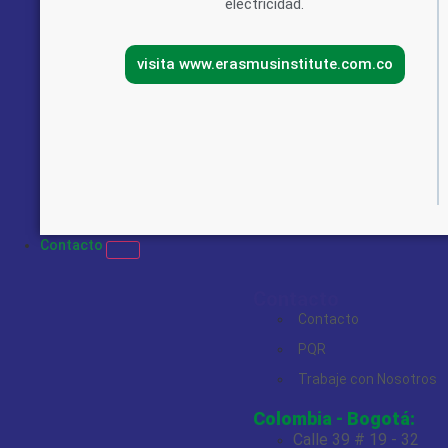
electricidad.
visita www.erasmusinstitute.com.co
Contacto
Contacto
Contacto
PQR
Trabaje con Nosotros
Colombia - Bogotá:
Calle 39 # 19 - 32