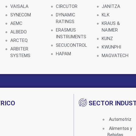
VAISALA
CIRCUTOR
JANITZA
SYNECOM
DYNAMIC
KLK
RATINGS
AEMC
KRAUS &
ERASMUS
NAIMER
ALBEDO
INSTRUMENTS
KUNZ
ARCTEQ
SECUCONTROL
KWUNPHI
ARBITER
HAPAM
SYSTEMS
MAGVATECH
TRICO
SECTOR INDUST
Automotriz
Alimentos y
Bebidas