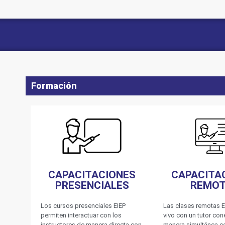
Formación
CAPACITACIONES
CAPACITA
PRESENCIALES
REMO
Los cursos presenciales EIEP
Las clases remotas E
permiten interactuar con los
vivo con un tutor co
instructores de manera directa con
manera simultánea c