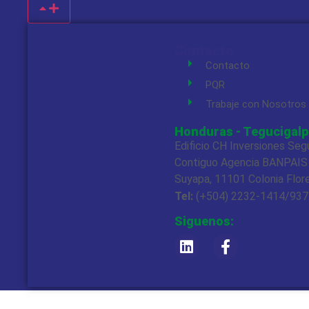
Contacto
Contacto
PQR
Trabaje con Nosotros
Honduras - Tegucigalp
Edificio CH Inversiones Seg
Contiguo Agencia BANPAIS
Suyapa, 11101 Colonia Flor
Tel:
(+504) 2232-1414/93
Siguenos: