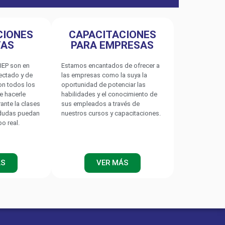
CIONES
CAPACITACIONES
TAS
PARA EMPRESAS
IEP son en
Estamos encantados de ofrecer a
nectado y de
las empresas como la suya la
on todos los
oportunidad de potenciar las
e hacerle
habilidades y el conocimiento de
rante la clases
sus empleados a través de
 dudas puedan
nuestros cursos y capacitaciones.
po real.
ÁS
VER MÁS