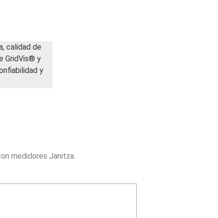
, calidad de
e GridVis® y
onfiabilidad y
con medidores Janitza.