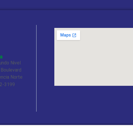
a
undo Nivel
 Boulevard
encia Norte
72-3199