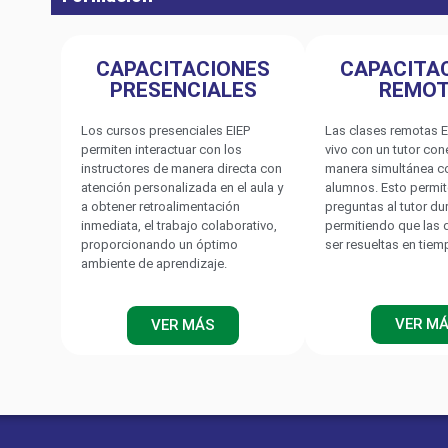
CAPACITACIONES
CAPACITA
PRESENCIALES
REMO
Los cursos presenciales EIEP
Las clases remotas E
permiten interactuar con los
vivo con un tutor co
instructores de manera directa con
manera simultánea c
atención personalizada en el aula y
alumnos. Esto permit
a obtener retroalimentación
preguntas al tutor du
inmediata, el trabajo colaborativo,
permitiendo que las
proporcionando un óptimo
ser resueltas en tiem
ambiente de aprendizaje.
VER M
VER MÁS