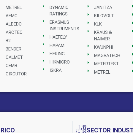
METREL
DYNAMIC
JANITZA
RATINGS
AEMC
KILOVOLT
ERASMUS
ALBEDO
KLK
INSTRUMENTS
ARCTEQ
KRAUS &
HAEFELY
NAIMER
B2
HAPAM
KWUNPHI
BENDER
HERING
MAGVATECH
CALMET
HIKMICRO
METERTEST
CEMB
ISKRA
METREL
CIRCUTOR
Implementado por:
TRICO
SECTOR INDUST