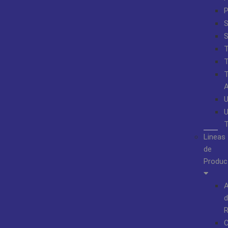
S
Lineas
de
Produc
A
d
R