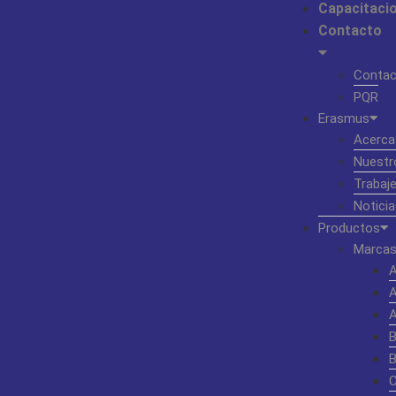
Capacitaci
Contacto
Contac
PQR
Erasmus
Acerca
Nuestr
Trabaj
Noticia
Productos
Marcas