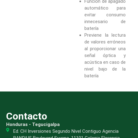
Función de apagado
automático para
evitar consumo
innecesario de
batería
Previene la lectura
de valores erróneos
al proporcionar una
señal óptica y
acústica en caso de
nivel bajo de la
batería
Contacto
Honduras - Tegucigalpa
Ed. CH Inversiones Segundo Nivel Contiguo Agencia
BANPAIS Boulevard Suyapa, 11101 Colonia Florencia