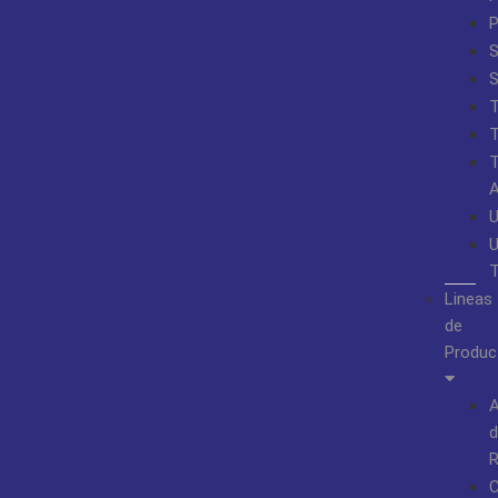
S
Lineas
de
Produc
A
d
R