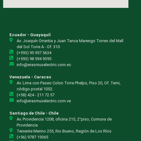
Ecuador - Guayaquil
Av. Joaquín Orrantia y Juan Tanca Marengo Torres del Mall
del Sol Torre A - Of. 310
(+593) 95 957 5634
(+593) 98 594 9395
info@erasmuselectric.com.ec
Venezuela - Caracas
Av. Lima con Paseo Colon Torre Phelps, Piso 20, Of. Temi,
código postal 1052.
(+58) 424 - 211 72 57
info@erasmuselectric.com.ve
Santiago de Chile - Chile
Av. Providencia 1208, oficina 215, 2°piso, Comuna de
Providencia
Teniente Merino 255, Rio Bueno, Región de Los Ríos
(+56) 9787 19365