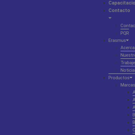
Capacitaci
Contacto
Contac
PQR
Erasmus
Acerca
Nuestr
Trabaj
Noticia
Productos
Marcas