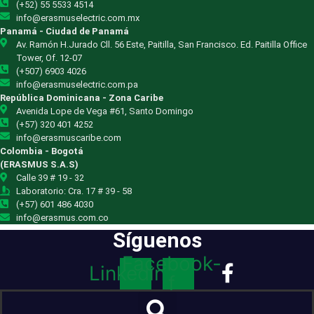
(+52) 55 5533 4514
info@erasmuselectric.com.mx
Panamá - Ciudad de Panamá
Av. Ramón H.Jurado Cll. 56 Este, Paitilla, San Francisco. Ed. Paitilla Office
Tower, Of. 12-07
(+507) 6903 4026
info@erasmuselectric.com.pa
República Dominicana - Zona Caribe
Avenida Lope de Vega #61, Santo Domingo
(+57) 320 401 4252
info@erasmuscaribe.com
Colombia - Bogotá
(ERASMUS S.A.S)
Calle 39 # 19 - 32
Laboratorio: Cra. 17 # 39 - 58
(+57) 601 486 4030
info@erasmus.com.co
Síguenos
Facebook-
Linkedin
f