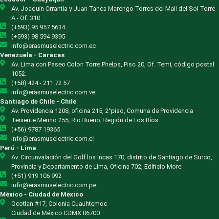
Av. Joaquín Orrantia y Juan Tanca Marengo Torres del Mall del Sol Torre
A - Of. 310
(+593) 95 957 5634
(+593) 98 594 9395
info@erasmuselectric.com.ec
Venezuela - Caracas
Av. Lima con Paseo Colon Torre Phelps, Piso 20, Of. Temi, código postal
1052.
(+58) 424 - 211 72 57
info@erasmuselectric.com.ve
Santiago de Chile - Chile
Av. Providencia 1208, oficina 215, 2°piso, Comuna de Providencia
Teniente Merino 255, Rio Bueno, Región de Los Ríos
(+56) 9787 19365
info@erasmuselectric.com.cl
Perú - Lima
Av. Circunvalación del Golf los Incas 170, distrito de Santiago de Surco,
Provincia y Departamento de Lima, Oficina 702, Edificio More
(+51) 919 106 992
info@erasmuselectric.com.pe
México - Ciudad de México
Ocotlan #17, Colonia Cuauhtemoc
Ciudad de México CDMX 06700