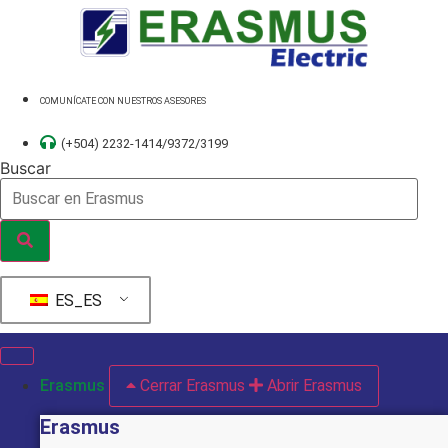
Ir
al
contenido
COMUNÍCATE CON NUESTROS ASESORES
(+504) 2232-1414/9372/3199
Buscar
ES_ES
Erasmus
Cerrar Erasmus
Abrir Erasmus
Erasmus