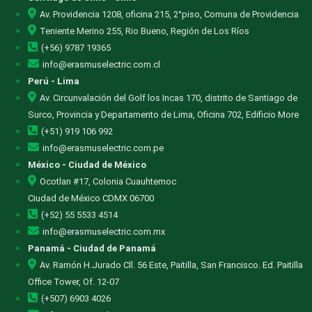
Av. Providencia 1208, oficina 215, 2°piso, Comuna de Providencia
Teniente Merino 255, Rio Bueno, Región de Los Ríos
(+56) 9787 19365
info@erasmuselectric.com.cl
Perú - Lima
Av. Circunvalación del Golf los Incas 170, distrito de Santiago de
Surco, Provincia y Departamento de Lima, Oficina 702, Edificio More
(+51) 919 106 992
info@erasmuselectric.com.pe
México - Ciudad de México
Ocotlan #17, Colonia Cuauhtemoc
Ciudad de México CDMX 06700
(+52) 55 5533 4514
info@erasmuselectric.com.mx
Panamá - Ciudad de Panamá
Av. Ramón H.Jurado Cll. 56 Este, Paitilla, San Francisco. Ed. Paitilla
Office Tower, Of. 12-07
(+507) 6903 4026