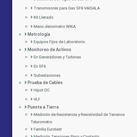
Transmisores para Gas SF6 VAISALA
Kit Llenado
Mano-densimetro WIKA
Metrología
Equipos Fijos de Laboratorio
Monitoreo de Activos
En Generadores y Turbinas
En SF6
Subestaciones
Prueba de Cables
Hipot DC
VLF
Puesta a Tierra
Medición de Resistencia y Resistividad de Terrenos
Telurometro
Familia Eurotest
Medición Tensiones Paso y Contacto