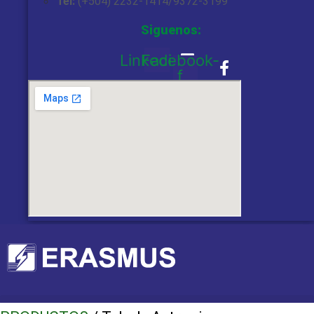
Tel:
(+504) 2232-1414/9372-3199
Siguenos:
Linkedin
Facebook-
f