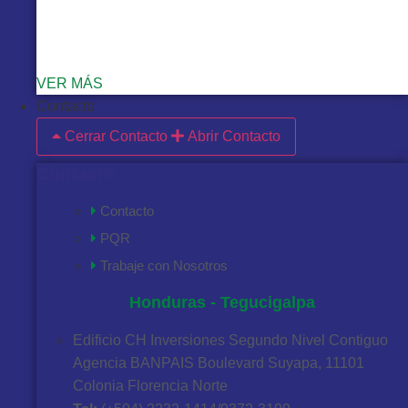
VER MÁS
Contacto
Cerrar Contacto
Abrir Contacto
Contacto
Contacto
PQR
Trabaje con Nosotros
Honduras - Tegucigalpa
Edificio CH Inversiones Segundo Nivel Contiguo
Agencia BANPAIS Boulevard Suyapa, 11101
Colonia Florencia Norte