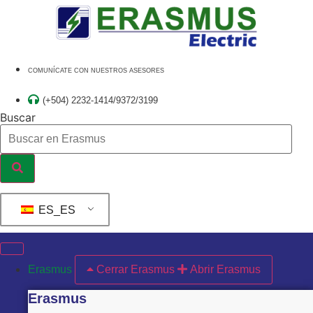
Ir
al
contenido
COMUNÍCATE CON NUESTROS ASESORES
(+504) 2232-1414/9372/3199
Buscar
ES_ES
Erasmus
Cerrar Erasmus
Abrir Erasmus
Erasmus