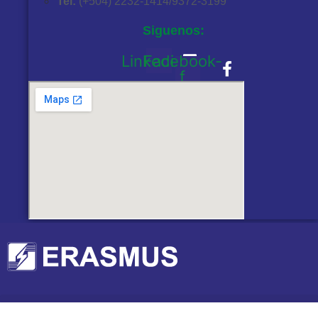
Tel:
(+504) 2232-1414/9372-3199
Siguenos:
Linkedin
Facebook-
f