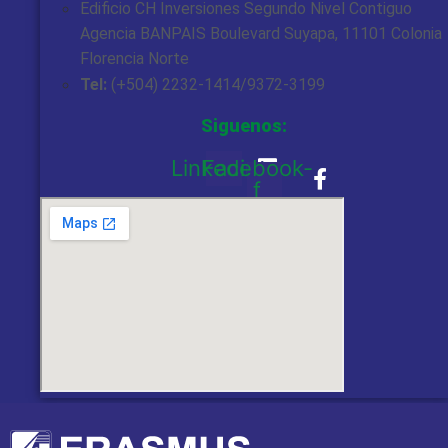
Edificio CH Inversiones Segundo Nivel Contiguo
Agencia BANPAIS Boulevard Suyapa, 11101 Colonia
Florencia Norte
Tel:
(+504) 2232-1414/9372-3199
Siguenos:
Linkedin
Facebook-
f