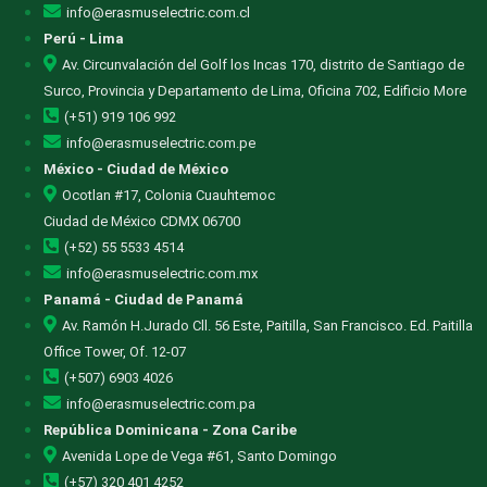
info@erasmuselectric.com.cl
Perú - Lima
Av. Circunvalación del Golf los Incas 170, distrito de Santiago de
Surco, Provincia y Departamento de Lima, Oficina 702, Edificio More
(+51) 919 106 992
info@erasmuselectric.com.pe
México - Ciudad de México
Ocotlan #17, Colonia Cuauhtemoc
Ciudad de México CDMX 06700
(+52) 55 5533 4514
info@erasmuselectric.com.mx
Panamá - Ciudad de Panamá
Av. Ramón H.Jurado Cll. 56 Este, Paitilla, San Francisco. Ed. Paitilla
Office Tower, Of. 12-07
(+507) 6903 4026
info@erasmuselectric.com.pa
República Dominicana - Zona Caribe
Avenida Lope de Vega #61, Santo Domingo
(+57) 320 401 4252