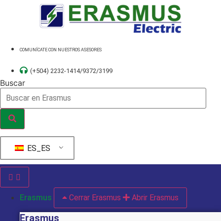
Ir
al
contenido
COMUNÍCATE CON NUESTROS ASESORES
(+504) 2232-1414/9372/3199
Buscar
ES_ES
Erasmus
Cerrar Erasmus
Abrir Erasmus
Erasmus