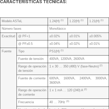
CARACTERISTICAS TECNICAS:
(1)
(1)
(1)
Modelo ASTeL
1.24(H)
1.22(H)
1.21(H)
Número fases
Monofásico
Exactitud
@ PF=1
±0.02%
±0.01%
±0.005%
@ PF≥0.5
±0.04%
±0.02%
±0.01%
(1)
Fuente
Tipo
PS1(H)
Fuente de tensión
400VA, 1200VA, 2600VA
(2)
Rango de operación
1 x 30 … 350 (480) V (fase-Neutro)
de tensión
Fuente de corriente
600VA, 1600VA, 2400VA, 3000VA,
3600VA
(2)
Rango de operación
1 x 1 mA … 120 (240) A
de corriente
(3)
Frecuencia
40 … 70Hz
o