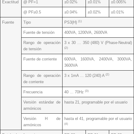
Exactitud
@ PF=1
±0.02%
±0.01%
±0.005%
@ PF≥0.5
±0.04%
±0.02%
±0.01%
(1)
Fuente
Tipo
PS3(H)
Fuente de tensión
400VA, 1200VA, 2600VA
Rango de operación
3 x 30 … 350 (480) V (Phase-Neutral)
(2)
de tensión
Fuente de corriente
600VA, 1600VA, 2400VA, 3000VA,
3600VA
(2)
Rango de operación
3 x 1mA … 120 (240) A
de corriente
(3)
Frecuencia
40 … 70Hz
Versión estándar de
hasta 21, programable por el usuario
armónicos
Versión H de
hasta el 41, programable por el usuario
(4)
armónicos