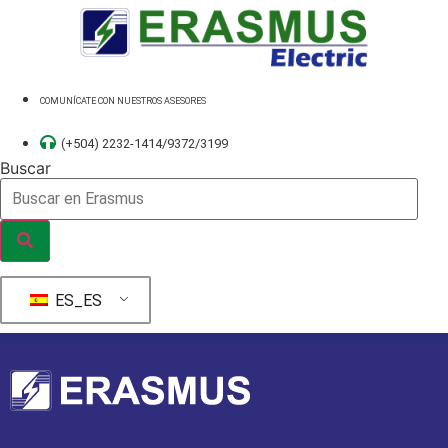
Ir
al
contenido
COMUNÍCATE CON NUESTROS ASESORES
(+504) 2232-1414/9372/3199
Buscar
ES_ES