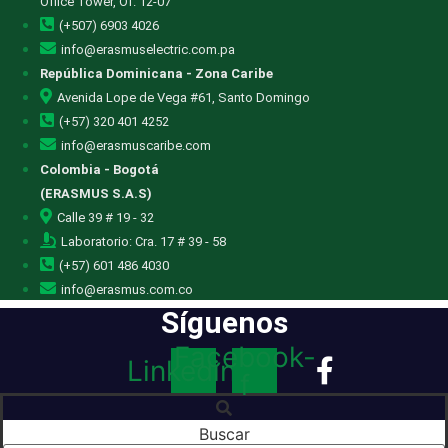
Office Tower, Of. 12-07
(+507) 6903 4026
info@erasmuselectric.com.pa
República Dominicana - Zona Caribe
Avenida Lope de Vega #61, Santo Domingo
(+57) 320 401 4252
info@erasmuscaribe.com
Colombia - Bogotá
(ERASMUS S.A.S)
Calle 39 # 19 - 32
Laboratorio: Cra. 17 # 39 - 58
(+57) 601 486 4030
info@erasmus.com.co
Síguenos
Facebook-
Linkedin
f
Buscar