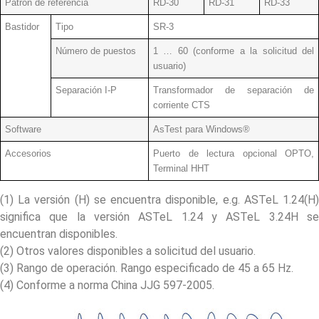
Patrón de referencia
RD-30
RD-31
RD-33
Bastidor
Tipo
SR-3
Número de puestos
1 … 60 (conforme a la solicitud del
usuario)
Separación I-P
Transformador de separación de
corriente CTS
Software
AsTest para Windows®
Accesorios
Puerto de lectura opcional OPTO,
Terminal HHT
(1) La versión (H) se encuentra disponible, e.g. ASTeL 1.24(H)
significa que la versión ASTeL 1.24 y ASTeL 3.24H se
encuentran disponibles.
(2) Otros valores disponibles a solicitud del usuario.
(3) Rango de operación. Rango especificado de 45 a 65 Hz.
(4) Conforme a norma China JJG 597-2005.