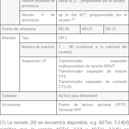
Versión estándar de
hasta la 21
, programable por el usuario
armónicos
st
Versión H de
up to the 41
, programmable por el
(4)
armónicos
usuario
Patrón de referencia
RD-20
RD-21
RD-23
Bastidor
Tipo
SR-1
Número de puestos
1 … 80 (conforme a la solicitud del
usuario)
Separación I-P
Transformador separador
multisecundario de tensión MSVT
Transformador separador de tensión
VTS
Transformador separador de corriente
CTS-D1
Software
AsTest para Windows®
Accesorios
Puerto de lectura opcional OPTO,
Terminal HHT
(1) La versión (H) se encuentra disponible, e.g. ASTeL 3.24(H)