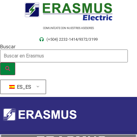
Ir
al
contenido
COMUNÍCATE CON NUESTROS ASESORES
(+504) 2232-1414/9372/3199
Buscar
ES_ES