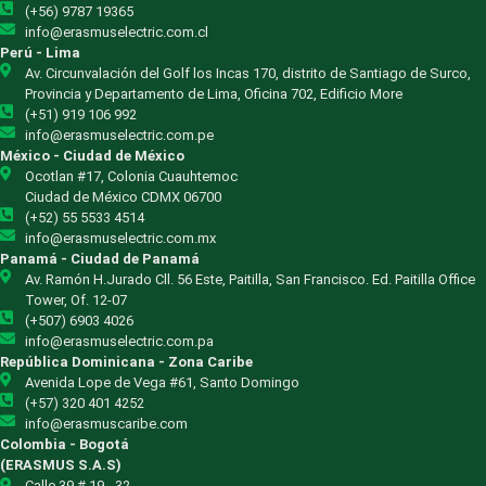
(+56) 9787 19365
info@erasmuselectric.com.cl
Perú - Lima
Av. Circunvalación del Golf los Incas 170, distrito de Santiago de Surco,
Provincia y Departamento de Lima, Oficina 702, Edificio More
(+51) 919 106 992
info@erasmuselectric.com.pe
México - Ciudad de México
Ocotlan #17, Colonia Cuauhtemoc
Ciudad de México CDMX 06700
(+52) 55 5533 4514
info@erasmuselectric.com.mx
Panamá - Ciudad de Panamá
Av. Ramón H.Jurado Cll. 56 Este, Paitilla, San Francisco. Ed. Paitilla Office
Tower, Of. 12-07
(+507) 6903 4026
info@erasmuselectric.com.pa
República Dominicana - Zona Caribe
Avenida Lope de Vega #61, Santo Domingo
(+57) 320 401 4252
info@erasmuscaribe.com
Colombia - Bogotá
(ERASMUS S.A.S)
Calle 39 # 19 - 32