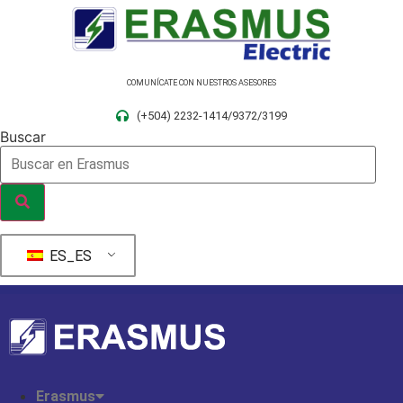
Ir
al
contenido
COMUNÍCATE CON NUESTROS ASESORES
(+504) 2232-1414/9372/3199
Buscar
ES_ES
Erasmus