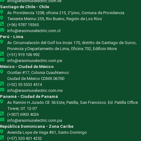
info@erasmuselectric.com.ve
Santiago de Chile - Chile
Av. Providencia 1208, oficina 215, 2°piso, Comuna de Providencia
Teniente Merino 255, Rio Bueno, Región de Los Ríos
(+56) 9787 19365
info@erasmuselectric.com.cl
Perú - Lima
Av. Circunvalación del Golf los Incas 170, distrito de Santiago de Surco,
Provincia y Departamento de Lima, Oficina 702, Edificio More
(+51) 919 106 992
info@erasmuselectric.com.pe
México - Ciudad de México
Ocotlan #17, Colonia Cuauhtemoc
Ciudad de México CDMX 06700
(+52) 55 5533 4514
info@erasmuselectric.com.mx
Panamá - Ciudad de Panamá
Av. Ramón H.Jurado Cll. 56 Este, Paitilla, San Francisco. Ed. Paitilla Office
Tower, Of. 12-07
(+507) 6903 4026
info@erasmuselectric.com.pa
República Dominicana - Zona Caribe
Avenida Lope de Vega #61, Santo Domingo
(+57) 320 401 4252