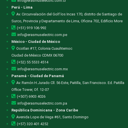
info@erasmuselectric.com.cl
Perú - Lima
Av. Circunvalación del Golf los Incas 170, distrito de Santiago de
Surco, Provincia y Departamento de Lima, Oficina 702, Edificio More
(+51) 919 106 992
info@erasmuselectric.com.pe
México - Ciudad de México
Ocotlan #17, Colonia Cuauhtemoc
Ciudad de México CDMX 06700
(+52) 55 5533 4514
info@erasmuselectric.com.mx
Panamá - Ciudad de Panamá
Av. Ramón H.Jurado Cll. 56 Este, Paitilla, San Francisco. Ed. Paitilla
Office Tower, Of. 12-07
(+507) 6903 4026
info@erasmuselectric.com.pa
República Dominicana - Zona Caribe
Avenida Lope de Vega #61, Santo Domingo
(+57) 320 401 4252