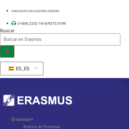
Ir
al
COMUNÍCATE CON NUESTROS ASESORES
contenido
(+504) 2232-1414/9372/3199
Buscar
ES_ES
Erasmus
Acerca de Erasmus